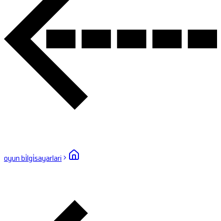
oyun bi̇lgi̇sayarlari